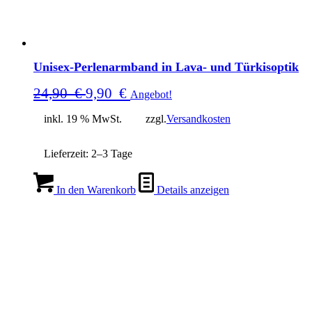
Unisex-Perlenarmband in Lava- und Türkisoptik
Ursprünglicher
Aktueller
24,90
€
9,90
€
Angebot!
Preis
Preis
inkl. 19 % MwSt.
zzgl.
Versandkosten
war:
ist:
24,90
9,90
Lieferzeit:
2–3 Tage
€
€.
In den Warenkorb
Details anzeigen