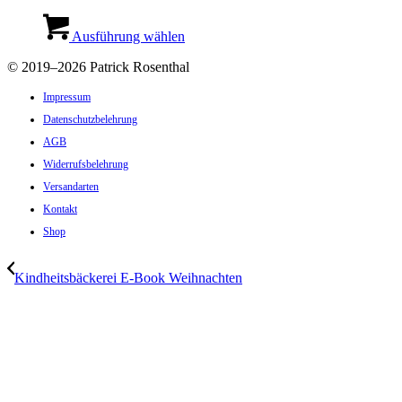
Dieses
Produkt
Ausführung wählen
weist
©
2019–2026 Patrick Rosenthal
mehrere
Varianten
Impressum
auf.
Die
Datenschutzbelehrung
Optionen
AGB
können
auf
Widerrufsbelehrung
der
Versandarten
Produktseite
Kontakt
gewählt
werden
Shop
Kindheitsbäckerei E-Book Weihnachten