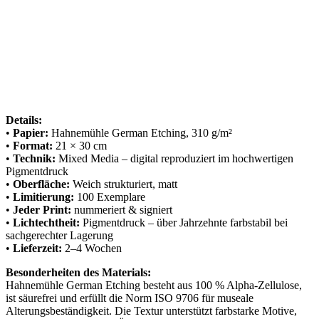
Details:
•
Papier:
Hahnemühle German Etching, 310 g/m²
•
Format:
21 × 30 cm
•
Technik:
Mixed Media – digital reproduziert im hochwertigen
Pigmentdruck
•
Oberfläche:
Weich strukturiert, matt
•
Limitierung:
100 Exemplare
•
Jeder Print:
nummeriert & signiert
•
Lichtechtheit:
Pigmentdruck – über Jahrzehnte farbstabil bei
sachgerechter Lagerung
•
Lieferzeit:
2–4 Wochen
Besonderheiten des Materials:
Hahnemühle German Etching besteht aus 100 % Alpha-Zellulose,
ist säurefrei und erfüllt die Norm ISO 9706 für museale
Alterungsbeständigkeit. Die Textur unterstützt farbstarke Motive,