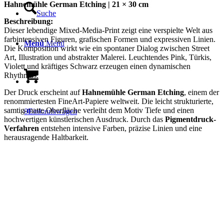
Hahnemühle German Etching | 21 × 30 cm
Suche
Beschreibung:
Dieser lebendige Mixed-Media-Print zeigt eine verspielte Welt aus
farbintensiven Figuren, grafischen Formen und expressiven Linien.
Menü
Menü
Die Komposition wirkt wie ein spontaner Dialog zwischen Street
Art, Illustration und abstrakter Malerei. Leuchtendes Pink, Türkis,
Violett und kräftiges Schwarz erzeugen einen dynamischen
Rhythmus.
Der Druck erscheint auf
Hahnemühle German Etching
, einem der
renommiertesten FineArt-Papiere weltweit. Die leicht strukturierte,
samtig-matte Oberfläche verleiht dem Motiv Tiefe und einen
0
Einkaufswagen
hochwertigen künstlerischen Ausdruck. Durch das
Pigmentdruck-
Verfahren
entstehen intensive Farben, präzise Linien und eine
herausragende Haltbarkeit.