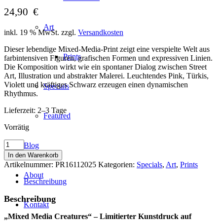
24,90
€
Art
inkl. 19 % MwSt.
zzgl.
Versandkosten
Dieser lebendige Mixed-Media-Print zeigt eine verspielte Welt aus
Prints
farbintensiven Figuren, grafischen Formen und expressiven Linien.
Die Komposition wirkt wie ein spontaner Dialog zwischen Street
Art, Illustration und abstrakter Malerei. Leuchtendes Pink, Türkis,
Violett und kräftiges Schwarz erzeugen einen dynamischen
Specials
Rhythmus.
Lieferzeit:
2–3 Tage
Featured
Vorrätig
Mixed
Blog
Media
In den Warenkorb
Creatures
Artikelnummer:
PR16112025
Kategorien:
Specials
,
Art
,
Prints
–
Limitierter
About
Beschreibung
Kunstdruck
Menge
Beschreibung
Kontakt
„Mixed Media Creatures“ – Limitierter Kunstdruck auf