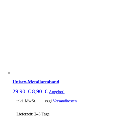
Unisex-Metallarmband
Ursprünglicher
Aktueller
29,90
€
8,90
€
Angebot!
Preis
Preis
inkl. MwSt.
zzgl.
Versandkosten
war:
ist:
29,90
8,90
Lieferzeit:
2–3 Tage
€
€.