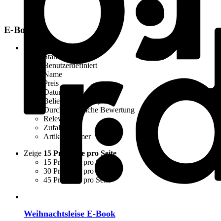
E-Books
Sortieren nach
Standard
Standard
Benutzerdefiniert
Name
Preis
Datum
Beliebtheit (Sales)
Durchschnittliche Bewertung
Relevanz
Zufall
Artikelnummer
Zeige
15 Produkte pro Seite
15 Produkte pro Seite
30 Produkte pro Seite
45 Produkte pro Seite
Weihnachtsleise E-Book